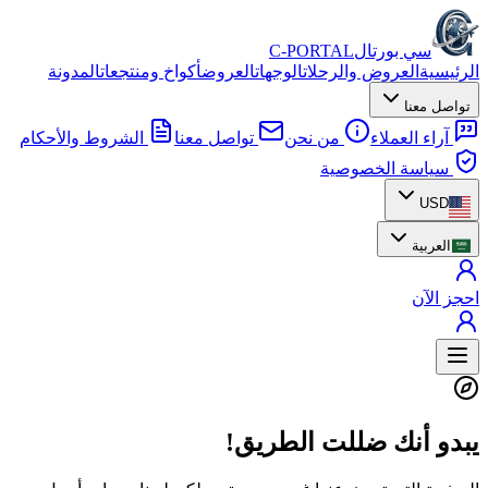
سي بورتال
C-PORTAL
الرئيسية
العروض والرحلات
الوجهات
العروض
أكواخ ومنتجعات
المدونة
تواصل معنا
آراء العملاء
من نحن
تواصل معنا
الشروط والأحكام
سياسة الخصوصية
USD
العربية
احجز الآن
يبدو أنك ضللت الطريق!