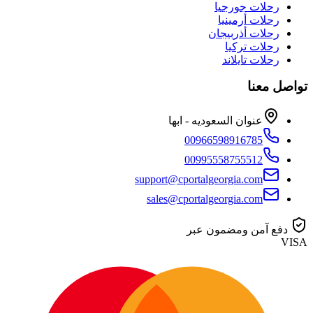
رحلات جورجيا
رحلات أرمينيا
رحلات أذربيجان
رحلات تركيا
رحلات تايلاند
تواصل معنا
عنوان السعوديه - ابها
00966598916785
00995558755512
support@cportalgeorgia.com
sales@cportalgeorgia.com
دفع آمن ومضمون عبر
VISA