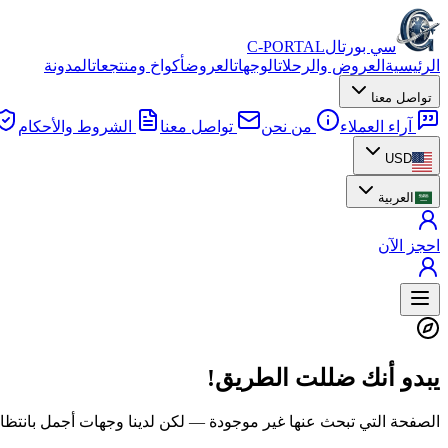
سي بورتال
C-PORTAL
الرئيسية
العروض والرحلات
الوجهات
العروض
أكواخ ومنتجعات
المدونة
تواصل معنا
آراء العملاء
من نحن
تواصل معنا
الشروط والأحكام
USD
العربية
احجز الآن
يبدو أنك ضللت الطريق!
الصفحة التي تبحث عنها غير موجودة — لكن لدينا وجهات أجمل بانتظا