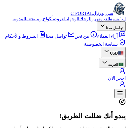
سي بورتال
C-PORTAL
الرئيسية
العروض والرحلات
الوجهات
العروض
أكواخ ومنتجعات
المدونة
تواصل معنا
آراء العملاء
من نحن
تواصل معنا
الشروط والأحكام
سياسة الخصوصية
USD
العربية
احجز الآن
يبدو أنك ضللت الطريق!