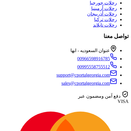
رحلات جورجيا
رحلات أرمينيا
رحلات أذربيجان
رحلات تركيا
رحلات تايلاند
تواصل معنا
عنوان السعوديه - ابها
00966598916785
00995558755512
support@cportalgeorgia.com
sales@cportalgeorgia.com
دفع آمن ومضمون عبر
VISA