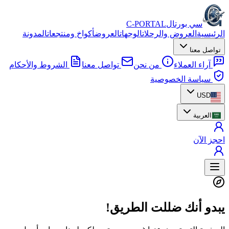
سي بورتال
C-PORTAL
الرئيسية
العروض والرحلات
الوجهات
العروض
أكواخ ومنتجعات
المدونة
تواصل معنا
آراء العملاء
من نحن
تواصل معنا
الشروط والأحكام
سياسة الخصوصية
USD
العربية
احجز الآن
يبدو أنك ضللت الطريق!