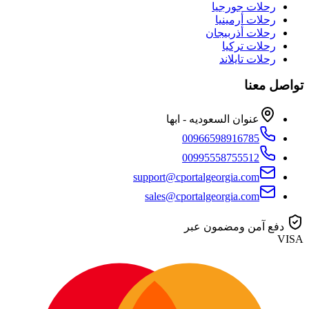
رحلات جورجيا
رحلات أرمينيا
رحلات أذربيجان
رحلات تركيا
رحلات تايلاند
تواصل معنا
عنوان السعوديه - ابها
00966598916785
00995558755512
support@cportalgeorgia.com
sales@cportalgeorgia.com
دفع آمن ومضمون عبر
VISA