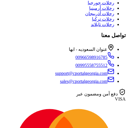
رحلات جورجيا
رحلات أرمينيا
رحلات أذربيجان
رحلات تركيا
رحلات تايلاند
تواصل معنا
عنوان السعوديه - ابها
00966598916785
00995558755512
support@cportalgeorgia.com
sales@cportalgeorgia.com
دفع آمن ومضمون عبر
VISA