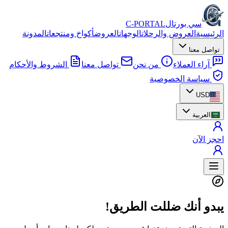
سي بورتال
C-PORTAL
الرئيسية
العروض والرحلات
الوجهات
العروض
أكواخ ومنتجعات
المدونة
تواصل معنا
آراء العملاء
من نحن
تواصل معنا
الشروط والأحكام
سياسة الخصوصية
USD
العربية
احجز الآن
يبدو أنك ضللت الطريق!