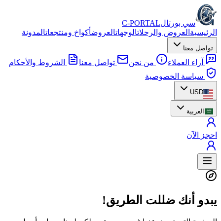
سي بورتال
C-PORTAL
الرئيسية
العروض والرحلات
الوجهات
العروض
أكواخ ومنتجعات
المدونة
تواصل معنا
آراء العملاء
من نحن
تواصل معنا
الشروط والأحكام
سياسة الخصوصية
USD
العربية
احجز الآن
يبدو أنك ضللت الطريق!