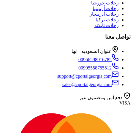
رحلات جورجيا
رحلات أرمينيا
رحلات أذربيجان
رحلات تركيا
رحلات تايلاند
تواصل معنا
عنوان السعوديه - ابها
00966598916785
00995558755512
support@cportalgeorgia.com
sales@cportalgeorgia.com
دفع آمن ومضمون عبر
VISA