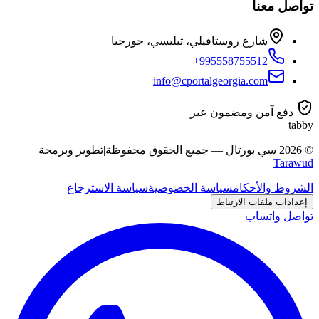
تواصل معنا
شارع روستافيلي، تبليسي، جورجيا
+995558755512
info@cportalgeorgia.com
دفع آمن ومضمون عبر
tabby
©
2026
سي بورتال
—
جميع الحقوق محفوظة
|
تطوير وبرمجة
Tarawud
الشروط والأحكام
سياسة الخصوصية
سياسة الاسترجاع
إعدادات ملفات الارتباط
تواصل واتساب