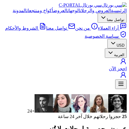
سي بورتال
C-PORTAL
الرئيسية
العروض والرحلات
الوجهات
العروض
أكواخ ومنتجعات
المدونة
تواصل معنا
آراء العملاء
من نحن
تواصل معنا
الشروط والأحكام
سياسة الخصوصية
USD
العربية
احجز الآن
+24
25
حجزوا رحلاتهم خلال آخر 24 ساعة
عروض حصرية
لرحلات لا تُنسى