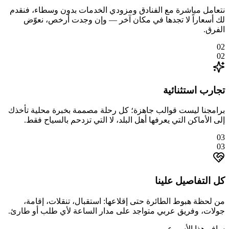
نتعامل مباشرة مع الفنادق ومزودي الخدمات بدون وسطاء، فنقدم
لك أسعاراً لا تجدها في مكان آخر — وإن وجدت أرخص، نعوّض
الفرق.
02
02
تجارب استثنائية
برامجنا ليست قوالب جاهزة؛ كل رحلة مصممة بخبرة محلية تأخذك
إلى الأماكن التي يعرفها أهل البلد، لا التي تزدحم بالسياح فقط.
03
03
كل التفاصيل علينا
من لحظة هبوط الطائرة حتى إقلاعها: استقبال، تنقلات، إقامة،
جولات، وفريق عربي متواجد على مدار الساعة لأي طلب أو طارئ.
سافر هذا الأسبوع