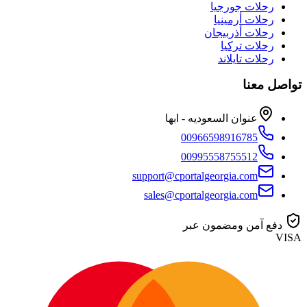
رحلات جورجيا
رحلات أرمينيا
رحلات أذربيجان
رحلات تركيا
رحلات تايلاند
تواصل معنا
عنوان السعوديه - ابها
00966598916785
00995558755512
support@cportalgeorgia.com
sales@cportalgeorgia.com
دفع آمن ومضمون عبر
VISA