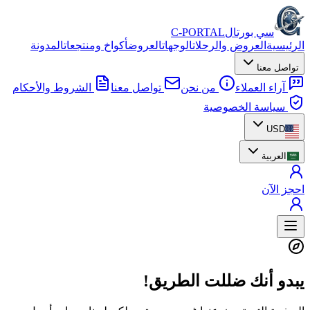
سي بورتال
C-PORTAL
الرئيسية
العروض والرحلات
الوجهات
العروض
أكواخ ومنتجعات
المدونة
تواصل معنا
آراء العملاء
من نحن
تواصل معنا
الشروط والأحكام
سياسة الخصوصية
USD
العربية
احجز الآن
يبدو أنك ضللت الطريق!