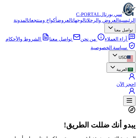
سي بورتال
C-PORTAL
الرئيسية
العروض والرحلات
الوجهات
العروض
أكواخ ومنتجعات
المدونة
تواصل معنا
آراء العملاء
من نحن
تواصل معنا
الشروط والأحكام
سياسة الخصوصية
USD
العربية
احجز الآن
يبدو أنك ضللت الطريق!