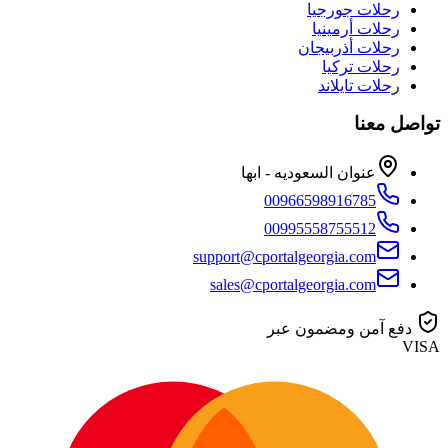
رحلات جورجيا
رحلات أرمينيا
رحلات أذربيجان
رحلات تركيا
رحلات تايلاند
تواصل معنا
عنوان السعوديه - ابها
00966598916785
00995558755512
support@cportalgeorgia.com
sales@cportalgeorgia.com
دفع آمن ومضمون عبر
VISA