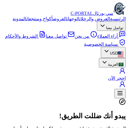
سي بورتال
C-PORTAL
الرئيسية
العروض والرحلات
الوجهات
العروض
أكواخ ومنتجعات
المدونة
تواصل معنا
آراء العملاء
من نحن
تواصل معنا
الشروط والأحكام
سياسة الخصوصية
USD
العربية
احجز الآن
يبدو أنك ضللت الطريق!