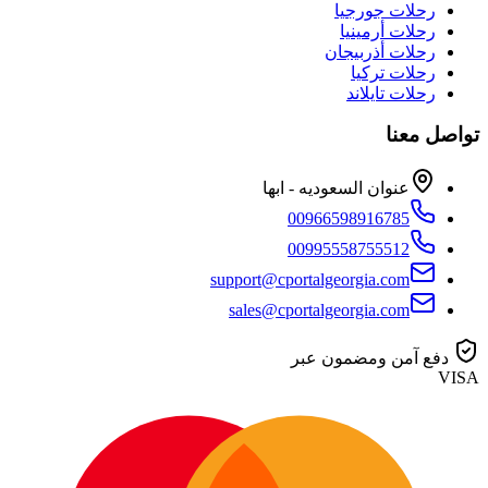
رحلات جورجيا
رحلات أرمينيا
رحلات أذربيجان
رحلات تركيا
رحلات تايلاند
تواصل معنا
عنوان السعوديه - ابها
00966598916785
00995558755512
support@cportalgeorgia.com
sales@cportalgeorgia.com
دفع آمن ومضمون عبر
VISA