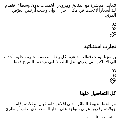
نتعامل مباشرة مع الفنادق ومزودي الخدمات بدون وسطاء، فنقدم
لك أسعاراً لا تجدها في مكان آخر — وإن وجدت أرخص، نعوّض
الفرق.
02
02
تجارب استثنائية
برامجنا ليست قوالب جاهزة؛ كل رحلة مصممة بخبرة محلية تأخذك
إلى الأماكن التي يعرفها أهل البلد، لا التي تزدحم بالسياح فقط.
03
03
كل التفاصيل علينا
من لحظة هبوط الطائرة حتى إقلاعها: استقبال، تنقلات، إقامة،
جولات، وفريق عربي متواجد على مدار الساعة لأي طلب أو طارئ.
سافر هذا الأسبوع