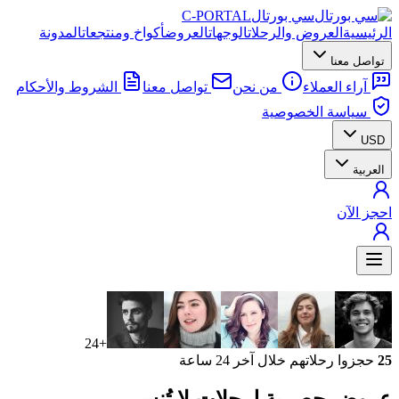
سي بورتال
C-PORTAL
الرئيسية
العروض والرحلات
الوجهات
العروض
أكواخ ومنتجعات
المدونة
تواصل معنا
آراء العملاء
من نحن
تواصل معنا
الشروط والأحكام
سياسة الخصوصية
USD
العربية
احجز الآن
+24
25
حجزوا رحلاتهم خلال آخر 24 ساعة
عروض حصرية
لرحلات لا تُنسى