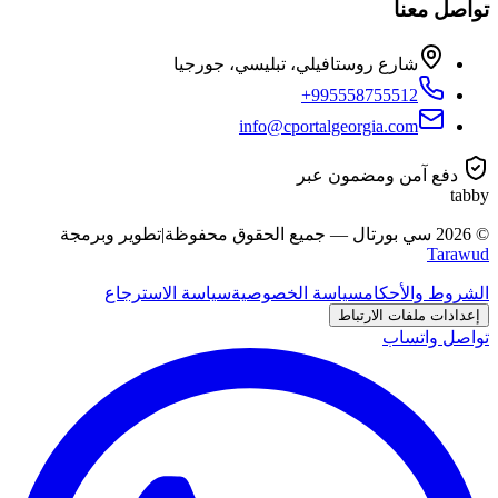
تواصل معنا
شارع روستافيلي، تبليسي، جورجيا
+995558755512
info@cportalgeorgia.com
دفع آمن ومضمون عبر
tabby
©
2026
سي بورتال
—
جميع الحقوق محفوظة
|
تطوير وبرمجة
Tarawud
الشروط والأحكام
سياسة الخصوصية
سياسة الاسترجاع
إعدادات ملفات الارتباط
تواصل واتساب