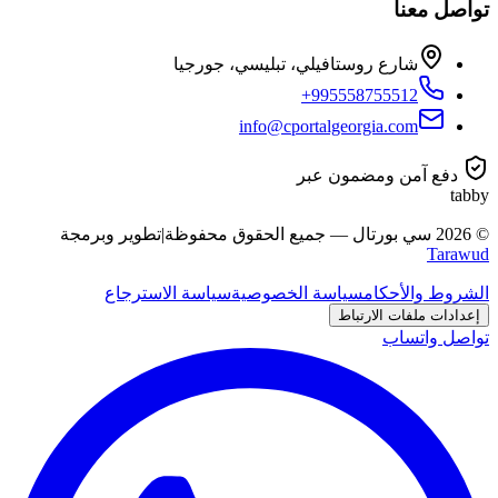
تواصل معنا
شارع روستافيلي، تبليسي، جورجيا
+995558755512
info@cportalgeorgia.com
دفع آمن ومضمون عبر
tabby
©
2026
سي بورتال
—
جميع الحقوق محفوظة
|
تطوير وبرمجة
Tarawud
الشروط والأحكام
سياسة الخصوصية
سياسة الاسترجاع
إعدادات ملفات الارتباط
تواصل واتساب