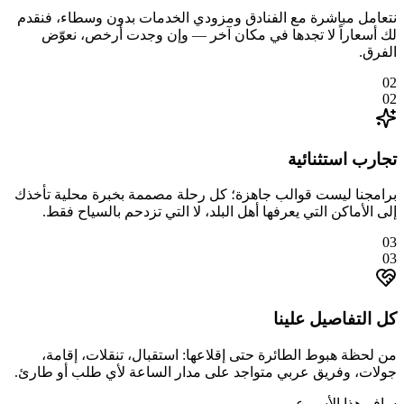
نتعامل مباشرة مع الفنادق ومزودي الخدمات بدون وسطاء، فنقدم
لك أسعاراً لا تجدها في مكان آخر — وإن وجدت أرخص، نعوّض
الفرق.
02
02
تجارب استثنائية
برامجنا ليست قوالب جاهزة؛ كل رحلة مصممة بخبرة محلية تأخذك
إلى الأماكن التي يعرفها أهل البلد، لا التي تزدحم بالسياح فقط.
03
03
كل التفاصيل علينا
من لحظة هبوط الطائرة حتى إقلاعها: استقبال، تنقلات، إقامة،
جولات، وفريق عربي متواجد على مدار الساعة لأي طلب أو طارئ.
سافر هذا الأسبوع