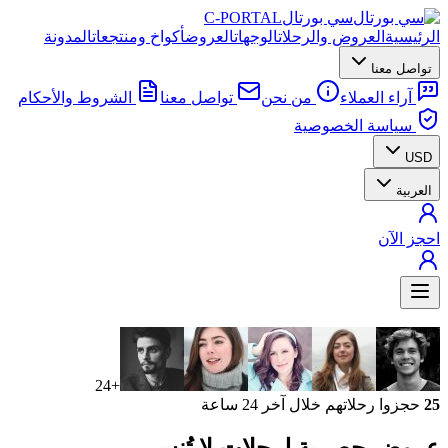
سي بورتال
C-PORTAL
الرئيسية
العروض والرحلات
الوجهات
العروض
أكواخ ومنتجعات
المدونة
تواصل معنا
آراء العملاء
من نحن
تواصل معنا
الشروط والأحكام
سياسة الخصوصية
USD
العربية
احجز الآن
+24
25
حجزوا رحلاتهم خلال آخر 24 ساعة
عروض حصرية
لرحلات لا تُنسى