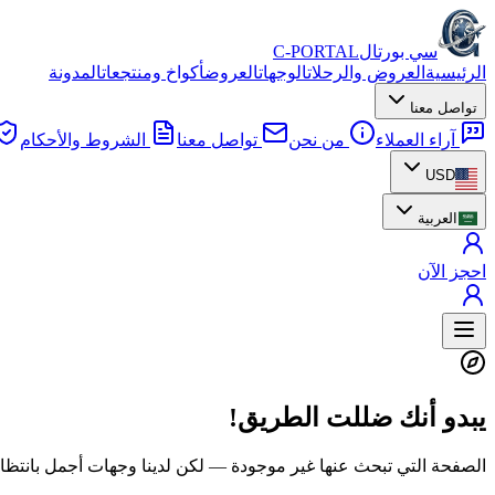
سي بورتال
C-PORTAL
الرئيسية
العروض والرحلات
الوجهات
العروض
أكواخ ومنتجعات
المدونة
تواصل معنا
آراء العملاء
من نحن
تواصل معنا
الشروط والأحكام
USD
العربية
احجز الآن
يبدو أنك ضللت الطريق!
الصفحة التي تبحث عنها غير موجودة — لكن لدينا وجهات أجمل بانتظا