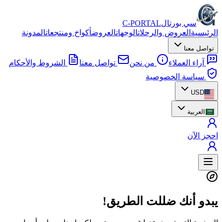
سي بورتال
C-PORTAL
الرئيسية
العروض والرحلات
الوجهات
العروض
أكواخ ومنتجعات
المدونة
تواصل معنا
آراء العملاء
من نحن
تواصل معنا
الشروط والأحكام
سياسة الخصوصية
USD
العربية
احجز الآن
يبدو أنك ضللت الطريق!