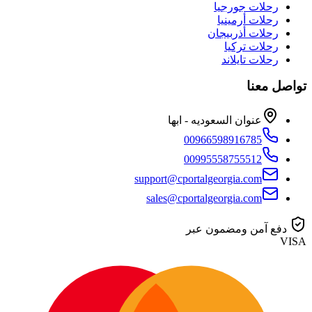
رحلات جورجيا
رحلات أرمينيا
رحلات أذربيجان
رحلات تركيا
رحلات تايلاند
تواصل معنا
عنوان السعوديه - ابها
00966598916785
00995558755512
support@cportalgeorgia.com
sales@cportalgeorgia.com
دفع آمن ومضمون عبر
VISA