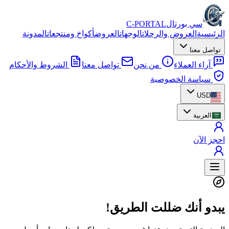
سي بورتال
C-PORTAL
الرئيسية
العروض والرحلات
الوجهات
العروض
أكواخ ومنتجعات
المدونة
تواصل معنا
آراء العملاء
من نحن
تواصل معنا
الشروط والأحكام
سياسة الخصوصية
USD
العربية
احجز الآن
يبدو أنك ضللت الطريق!