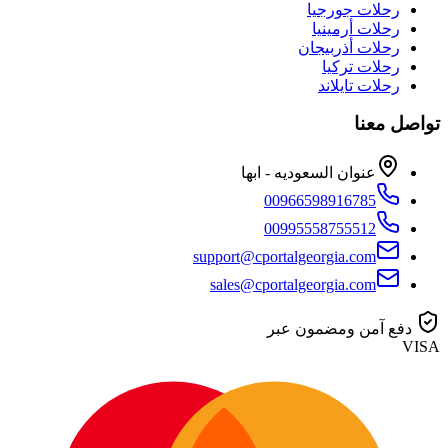
رحلات جورجيا
رحلات أرمينيا
رحلات أذربيجان
رحلات تركيا
رحلات تايلاند
تواصل معنا
عنوان السعوديه - ابها
00966598916785
00995558755512
support@cportalgeorgia.com
sales@cportalgeorgia.com
دفع آمن ومضمون عبر
VISA