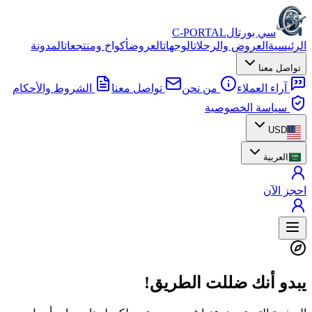
سي بورتال
C-PORTAL
الرئيسية
العروض والرحلات
الوجهات
العروض
أكواخ ومنتجعات
المدونة
تواصل معنا
آراء العملاء
من نحن
تواصل معنا
الشروط والأحكام
سياسة الخصوصية
USD
العربية
احجز الآن
يبدو أنك ضللت الطريق!