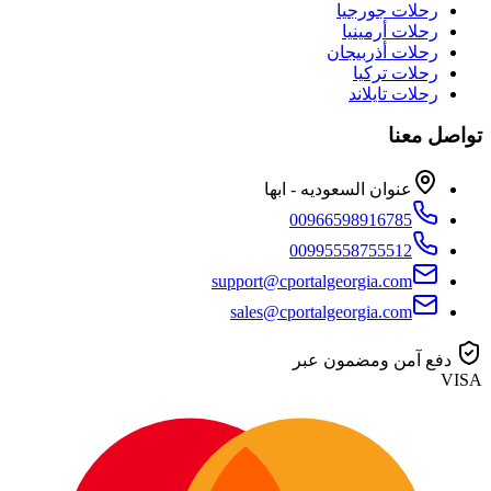
رحلات جورجيا
رحلات أرمينيا
رحلات أذربيجان
رحلات تركيا
رحلات تايلاند
تواصل معنا
عنوان السعوديه - ابها
00966598916785
00995558755512
support@cportalgeorgia.com
sales@cportalgeorgia.com
دفع آمن ومضمون عبر
VISA