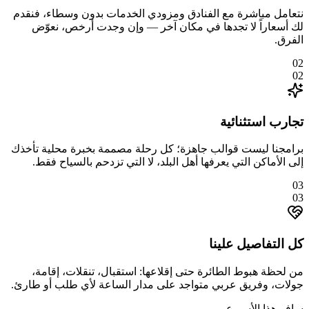
نتعامل مباشرة مع الفنادق ومزودي الخدمات بدون وسطاء، فنقدم
لك أسعاراً لا تجدها في مكان آخر — وإن وجدت أرخص، نعوّض
الفرق.
02
02
تجارب استثنائية
برامجنا ليست قوالب جاهزة؛ كل رحلة مصممة بخبرة محلية تأخذك
إلى الأماكن التي يعرفها أهل البلد، لا التي تزدحم بالسياح فقط.
03
03
كل التفاصيل علينا
من لحظة هبوط الطائرة حتى إقلاعها: استقبال، تنقلات، إقامة،
جولات، وفريق عربي متواجد على مدار الساعة لأي طلب أو طارئ.
سافر هذا الأسبوع