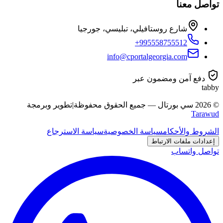
تواصل معنا
شارع روستافيلي، تبليسي، جورجيا
+995558755512
info@cportalgeorgia.com
دفع آمن ومضمون عبر
tabby
©
2026
سي بورتال
—
جميع الحقوق محفوظة
|
تطوير وبرمجة
Tarawud
الشروط والأحكام
سياسة الخصوصية
سياسة الاسترجاع
إعدادات ملفات الارتباط
تواصل واتساب