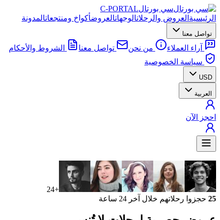
سي بورتال
C-PORTAL
الرئيسية
العروض والرحلات
الوجهات
العروض
أكواخ ومنتجعات
المدونة
تواصل معنا
آراء العملاء
من نحن
تواصل معنا
الشروط والأحكام
سياسة الخصوصية
USD
العربية
احجز الآن
+24
25
حجزوا رحلاتهم خلال آخر 24 ساعة
عروض حصرية
لرحلات لا تُنسى