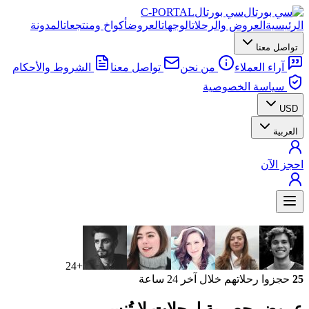
سي بورتال
C-PORTAL
الرئيسية
العروض والرحلات
الوجهات
العروض
أكواخ ومنتجعات
المدونة
تواصل معنا
آراء العملاء
من نحن
تواصل معنا
الشروط والأحكام
سياسة الخصوصية
USD
العربية
احجز الآن
+24
25
حجزوا رحلاتهم خلال آخر 24 ساعة
عروض حصرية
لرحلات لا تُنسى