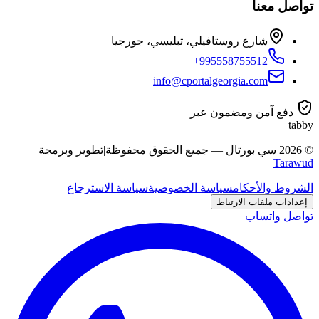
تواصل معنا
شارع روستافيلي، تبليسي، جورجيا
+995558755512
info@cportalgeorgia.com
دفع آمن ومضمون عبر
tabby
©
2026
سي بورتال
—
جميع الحقوق محفوظة
|
تطوير وبرمجة
Tarawud
الشروط والأحكام
سياسة الخصوصية
سياسة الاسترجاع
إعدادات ملفات الارتباط
تواصل واتساب