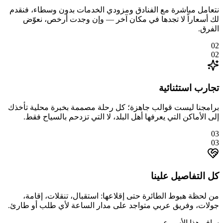
نتعامل مباشرة مع الفنادق ومزودي الخدمات بدون وسطاء، فنقدم
لك أسعاراً لا تجدها في مكان آخر — وإن وجدت أرخص، نعوّض
الفرق.
02
02
تجارب استثنائية
برامجنا ليست قوالب جاهزة؛ كل رحلة مصممة بخبرة محلية تأخذك
إلى الأماكن التي يعرفها أهل البلد، لا التي تزدحم بالسياح فقط.
03
03
كل التفاصيل علينا
من لحظة هبوط الطائرة حتى إقلاعها: استقبال، تنقلات، إقامة،
جولات، وفريق عربي متواجد على مدار الساعة لأي طلب أو طارئ.
سافر هذا الأسبوع