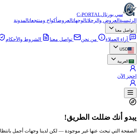
سي بورتال
C-PORTAL
الرئيسية
العروض والرحلات
الوجهات
العروض
أكواخ ومنتجعات
المدونة
تواصل معنا
آراء العملاء
من نحن
تواصل معنا
الشروط والأحكام
USD
العربية
احجز الآن
يبدو أنك ضللت الطريق!
الصفحة التي تبحث عنها غير موجودة — لكن لدينا وجهات أجمل بانتظا