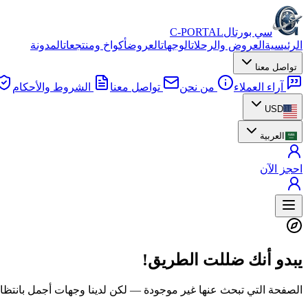
سي بورتال
C-PORTAL
الرئيسية
العروض والرحلات
الوجهات
العروض
أكواخ ومنتجعات
المدونة
تواصل معنا
آراء العملاء
من نحن
تواصل معنا
الشروط والأحكام
USD
العربية
احجز الآن
يبدو أنك ضللت الطريق!
الصفحة التي تبحث عنها غير موجودة — لكن لدينا وجهات أجمل بانتظا