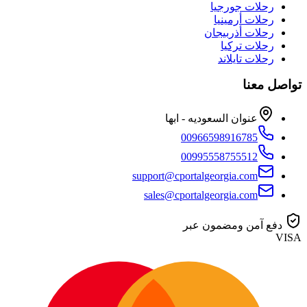
رحلات جورجيا
رحلات أرمينيا
رحلات أذربيجان
رحلات تركيا
رحلات تايلاند
تواصل معنا
عنوان السعوديه - ابها
00966598916785
00995558755512
support@cportalgeorgia.com
sales@cportalgeorgia.com
دفع آمن ومضمون عبر
VISA