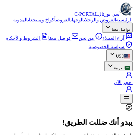
سي بورتال
C-PORTAL
الرئيسية
العروض والرحلات
الوجهات
العروض
أكواخ ومنتجعات
المدونة
تواصل معنا
آراء العملاء
من نحن
تواصل معنا
الشروط والأحكام
سياسة الخصوصية
USD
العربية
احجز الآن
يبدو أنك ضللت الطريق!