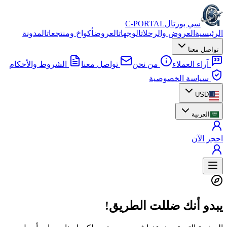
سي بورتال
C-PORTAL
الرئيسية
العروض والرحلات
الوجهات
العروض
أكواخ ومنتجعات
المدونة
تواصل معنا
آراء العملاء
من نحن
تواصل معنا
الشروط والأحكام
سياسة الخصوصية
USD
العربية
احجز الآن
يبدو أنك ضللت الطريق!