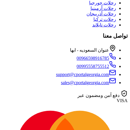
رحلات جورجيا
رحلات أرمينيا
رحلات أذربيجان
رحلات تركيا
رحلات تايلاند
تواصل معنا
عنوان السعوديه - ابها
00966598916785
00995558755512
support@cportalgeorgia.com
sales@cportalgeorgia.com
دفع آمن ومضمون عبر
VISA