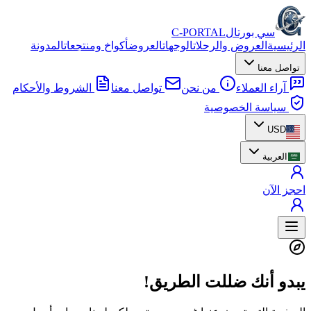
سي بورتال
C-PORTAL
الرئيسية
العروض والرحلات
الوجهات
العروض
أكواخ ومنتجعات
المدونة
تواصل معنا
آراء العملاء
من نحن
تواصل معنا
الشروط والأحكام
سياسة الخصوصية
USD
العربية
احجز الآن
يبدو أنك ضللت الطريق!