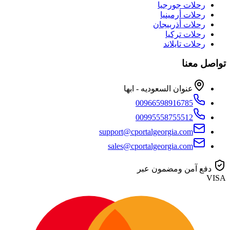
رحلات جورجيا
رحلات أرمينيا
رحلات أذربيجان
رحلات تركيا
رحلات تايلاند
تواصل معنا
عنوان السعوديه - ابها
00966598916785
00995558755512
support@cportalgeorgia.com
sales@cportalgeorgia.com
دفع آمن ومضمون عبر
VISA