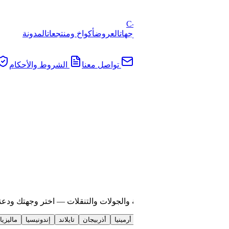
C
جهات
العروض
أكواخ ومنتجعات
المدونة
تواصل معنا
الشروط والأحكام
سياسة الخصوصية
والجولات والتنقلات — اختر وجهتك ودعنا نهتم بالباقي
أرمينيا
أذربيجان
تايلاند
إندونيسيا
ماليزيا
البوسنة
روسيا