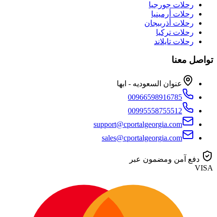
رحلات جورجيا
رحلات أرمينيا
رحلات أذربيجان
رحلات تركيا
رحلات تايلاند
تواصل معنا
عنوان السعوديه - ابها
00966598916785
00995558755512
support@cportalgeorgia.com
sales@cportalgeorgia.com
دفع آمن ومضمون عبر
VISA