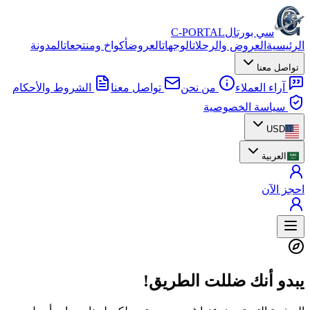
سي بورتال
C-PORTAL
الرئيسية
العروض والرحلات
الوجهات
العروض
أكواخ ومنتجعات
المدونة
تواصل معنا
آراء العملاء
من نحن
تواصل معنا
الشروط والأحكام
سياسة الخصوصية
USD
العربية
احجز الآن
يبدو أنك ضللت الطريق!