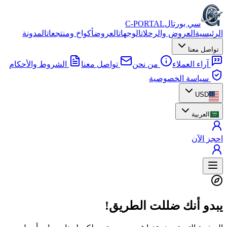
سي بورتال
C-PORTAL
الرئيسية
العروض والرحلات
الوجهات
العروض
أكواخ ومنتجعات
المدونة
تواصل معنا
آراء العملاء
من نحن
تواصل معنا
الشروط والأحكام
سياسة الخصوصية
USD
العربية
احجز الآن
يبدو أنك ضللت الطريق!