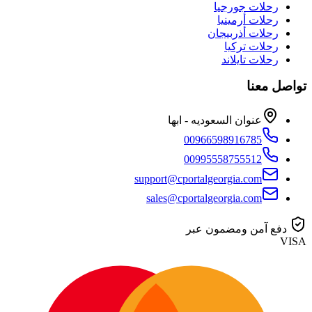
رحلات جورجيا
رحلات أرمينيا
رحلات أذربيجان
رحلات تركيا
رحلات تايلاند
تواصل معنا
عنوان السعوديه - ابها
00966598916785
00995558755512
support@cportalgeorgia.com
sales@cportalgeorgia.com
دفع آمن ومضمون عبر
VISA