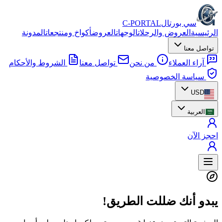
سي بورتال
C-PORTAL
الرئيسية
العروض والرحلات
الوجهات
العروض
أكواخ ومنتجعات
المدونة
تواصل معنا
آراء العملاء
من نحن
تواصل معنا
الشروط والأحكام
سياسة الخصوصية
USD
العربية
احجز الآن
يبدو أنك ضللت الطريق!