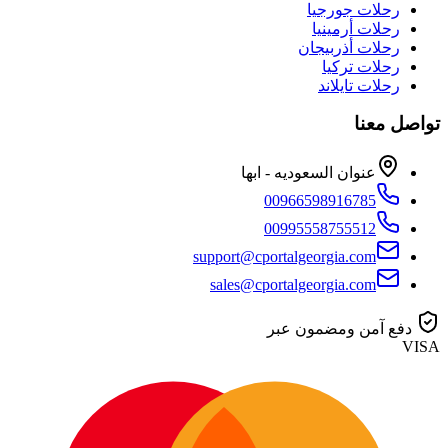
رحلات جورجيا
رحلات أرمينيا
رحلات أذربيجان
رحلات تركيا
رحلات تايلاند
تواصل معنا
عنوان السعوديه - ابها
00966598916785
00995558755512
support@cportalgeorgia.com
sales@cportalgeorgia.com
دفع آمن ومضمون عبر
VISA