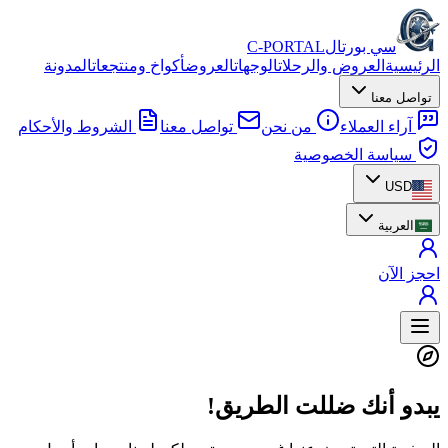
سي بورتال
C-PORTAL
الرئيسية
العروض والرحلات
الوجهات
العروض
أكواخ ومنتجعات
المدونة
تواصل معنا
آراء العملاء
من نحن
تواصل معنا
الشروط والأحكام
سياسة الخصوصية
USD
العربية
احجز الآن
يبدو أنك ضللت الطريق!