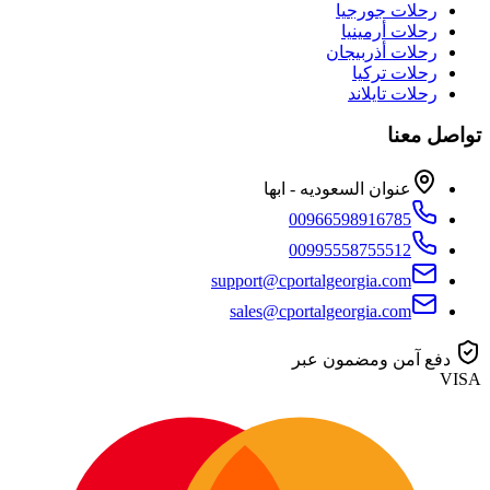
رحلات جورجيا
رحلات أرمينيا
رحلات أذربيجان
رحلات تركيا
رحلات تايلاند
تواصل معنا
عنوان السعوديه - ابها
00966598916785
00995558755512
support@cportalgeorgia.com
sales@cportalgeorgia.com
دفع آمن ومضمون عبر
VISA