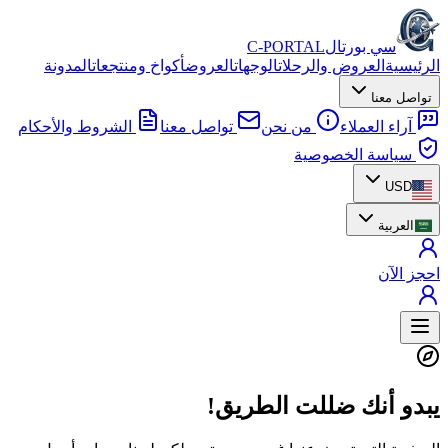
سي بورتال
C-PORTAL
الرئيسية
العروض والرحلات
الوجهات
العروض
أكواخ ومنتجعات
المدونة
تواصل معنا
آراء العملاء
من نحن
تواصل معنا
الشروط والأحكام
سياسة الخصوصية
USD
العربية
احجز الآن
يبدو أنك ضللت الطريق!