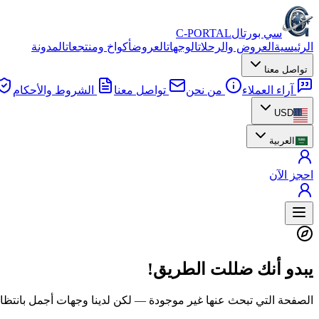
سي بورتال
C-PORTAL
الرئيسية
العروض والرحلات
الوجهات
العروض
أكواخ ومنتجعات
المدونة
تواصل معنا
آراء العملاء
من نحن
تواصل معنا
الشروط والأحكام
USD
العربية
احجز الآن
يبدو أنك ضللت الطريق!
الصفحة التي تبحث عنها غير موجودة — لكن لدينا وجهات أجمل بانتظا