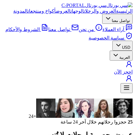
سي بورتال
C-PORTAL
الرئيسية
العروض والرحلات
الوجهات
العروض
أكواخ ومنتجعات
المدونة
تواصل معنا
آراء العملاء
من نحن
تواصل معنا
الشروط والأحكام
سياسة الخصوصية
USD
العربية
احجز الآن
+24
25
حجزوا رحلاتهم خلال آخر 24 ساعة
عروض حصرية
لرحلات لا تُنسى