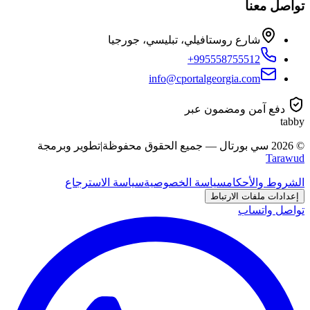
تواصل معنا
شارع روستافيلي، تبليسي، جورجيا
+995558755512
info@cportalgeorgia.com
دفع آمن ومضمون عبر
tabby
©
2026
سي بورتال
—
جميع الحقوق محفوظة
|
تطوير وبرمجة
Tarawud
الشروط والأحكام
سياسة الخصوصية
سياسة الاسترجاع
إعدادات ملفات الارتباط
تواصل واتساب