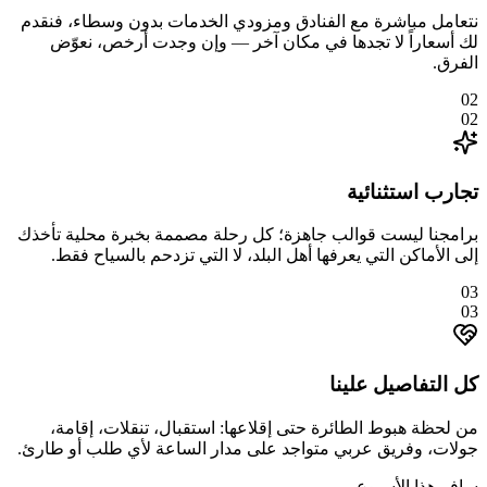
نتعامل مباشرة مع الفنادق ومزودي الخدمات بدون وسطاء، فنقدم
لك أسعاراً لا تجدها في مكان آخر — وإن وجدت أرخص، نعوّض
الفرق.
02
02
تجارب استثنائية
برامجنا ليست قوالب جاهزة؛ كل رحلة مصممة بخبرة محلية تأخذك
إلى الأماكن التي يعرفها أهل البلد، لا التي تزدحم بالسياح فقط.
03
03
كل التفاصيل علينا
من لحظة هبوط الطائرة حتى إقلاعها: استقبال، تنقلات، إقامة،
جولات، وفريق عربي متواجد على مدار الساعة لأي طلب أو طارئ.
سافر هذا الأسبوع