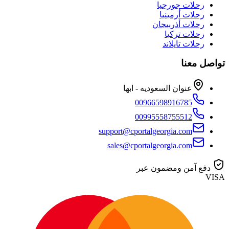
رحلات جورجيا
رحلات أرمينيا
رحلات أذربيجان
رحلات تركيا
رحلات تايلاند
تواصل معنا
عنوان السعوديه - ابها
00966598916785
00995558755512
support@cportalgeorgia.com
sales@cportalgeorgia.com
دفع آمن ومضمون عبر
VISA