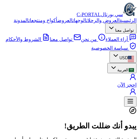
سي بورتال
C-PORTAL
الرئيسية
العروض والرحلات
الوجهات
العروض
أكواخ ومنتجعات
المدونة
تواصل معنا
آراء العملاء
من نحن
تواصل معنا
الشروط والأحكام
سياسة الخصوصية
USD
العربية
احجز الآن
يبدو أنك ضللت الطريق!