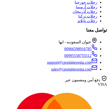
رحلات جورجيا
رحلات أرمينيا
رحلات أذربيجان
رحلات تركيا
رحلات تايلاند
تواصل معنا
عنوان السعوديه - ابها
00966598916785
00995558755512
support@cportalgeorgia.com
sales@cportalgeorgia.com
دفع آمن ومضمون عبر
VISA