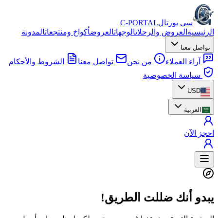
سي بورتال
C-PORTAL
الرئيسية
العروض والرحلات
الوجهات
العروض
أكواخ ومنتجعات
المدونة
تواصل معنا
آراء العملاء
من نحن
تواصل معنا
الشروط والأحكام
سياسة الخصوصية
USD
العربية
احجز الآن
يبدو أنك ضللت الطريق!