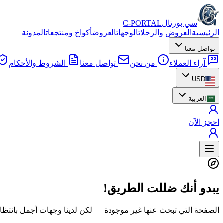
سي بورتال
C-PORTAL
الرئيسية
العروض والرحلات
الوجهات
العروض
أكواخ ومنتجعات
المدونة
تواصل معنا
آراء العملاء
من نحن
تواصل معنا
الشروط والأحكام
USD
العربية
احجز الآن
يبدو أنك ضللت الطريق!
الصفحة التي تبحث عنها غير موجودة — لكن لدينا وجهات أجمل بانتظا