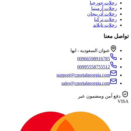
رحلات جورجيا
رحلات أرمينيا
رحلات أذربيجان
رحلات تركيا
رحلات تايلاند
تواصل معنا
عنوان السعوديه - ابها
00966598916785
00995558755512
support@cportalgeorgia.com
sales@cportalgeorgia.com
دفع آمن ومضمون عبر
VISA