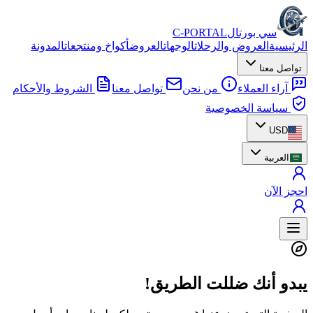
سي بورتال
C-PORTAL
الرئيسية
العروض والرحلات
الوجهات
العروض
أكواخ ومنتجعات
المدونة
تواصل معنا
آراء العملاء
من نحن
تواصل معنا
الشروط والأحكام
سياسة الخصوصية
USD
العربية
احجز الآن
يبدو أنك ضللت الطريق!