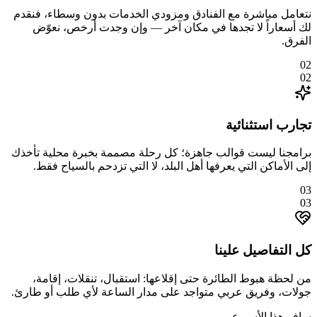
نتعامل مباشرة مع الفنادق ومزودي الخدمات بدون وسطاء، فنقدم
لك أسعاراً لا تجدها في مكان آخر — وإن وجدت أرخص، نعوّض
الفرق.
02
02
تجارب استثنائية
برامجنا ليست قوالب جاهزة؛ كل رحلة مصممة بخبرة محلية تأخذك
إلى الأماكن التي يعرفها أهل البلد، لا التي تزدحم بالسياح فقط.
03
03
كل التفاصيل علينا
من لحظة هبوط الطائرة حتى إقلاعها: استقبال، تنقلات، إقامة،
جولات، وفريق عربي متواجد على مدار الساعة لأي طلب أو طارئ.
سافر هذا الأسبوع