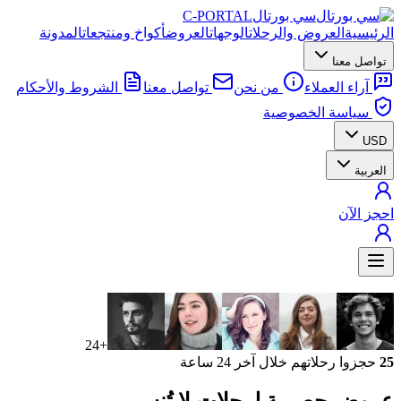
سي بورتال
C-PORTAL
الرئيسية
العروض والرحلات
الوجهات
العروض
أكواخ ومنتجعات
المدونة
تواصل معنا
آراء العملاء
من نحن
تواصل معنا
الشروط والأحكام
سياسة الخصوصية
USD
العربية
احجز الآن
+24
25
حجزوا رحلاتهم خلال آخر 24 ساعة
عروض حصرية
لرحلات لا تُنسى