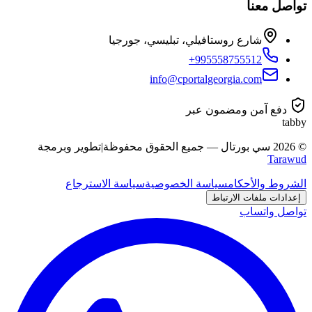
تواصل معنا
شارع روستافيلي، تبليسي، جورجيا
+995558755512
info@cportalgeorgia.com
دفع آمن ومضمون عبر
tabby
©
2026
سي بورتال
—
جميع الحقوق محفوظة
|
تطوير وبرمجة
Tarawud
الشروط والأحكام
سياسة الخصوصية
سياسة الاسترجاع
إعدادات ملفات الارتباط
تواصل واتساب