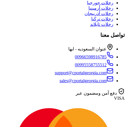
رحلات جورجيا
رحلات أرمينيا
رحلات أذربيجان
رحلات تركيا
رحلات تايلاند
تواصل معنا
عنوان السعوديه - ابها
00966598916785
00995558755512
support@cportalgeorgia.com
sales@cportalgeorgia.com
دفع آمن ومضمون عبر
VISA