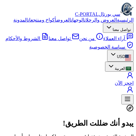
سي بورتال
C-PORTAL
الرئيسية
العروض والرحلات
الوجهات
العروض
أكواخ ومنتجعات
المدونة
تواصل معنا
آراء العملاء
من نحن
تواصل معنا
الشروط والأحكام
سياسة الخصوصية
USD
العربية
احجز الآن
يبدو أنك ضللت الطريق!