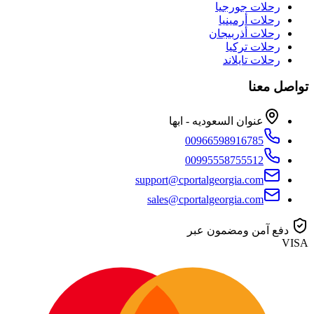
رحلات جورجيا
رحلات أرمينيا
رحلات أذربيجان
رحلات تركيا
رحلات تايلاند
تواصل معنا
عنوان السعوديه - ابها
00966598916785
00995558755512
support@cportalgeorgia.com
sales@cportalgeorgia.com
دفع آمن ومضمون عبر
VISA