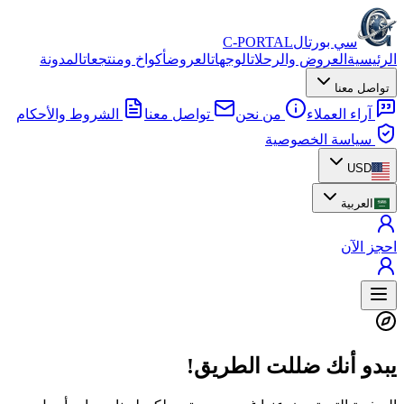
سي بورتال
C-PORTAL
الرئيسية
العروض والرحلات
الوجهات
العروض
أكواخ ومنتجعات
المدونة
تواصل معنا
آراء العملاء
من نحن
تواصل معنا
الشروط والأحكام
سياسة الخصوصية
USD
العربية
احجز الآن
يبدو أنك ضللت الطريق!