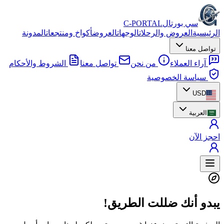
سي بورتال
C-PORTAL
الرئيسية
العروض والرحلات
الوجهات
العروض
أكواخ ومنتجعات
المدونة
تواصل معنا
آراء العملاء
من نحن
تواصل معنا
الشروط والأحكام
سياسة الخصوصية
USD
العربية
احجز الآن
يبدو أنك ضللت الطريق!