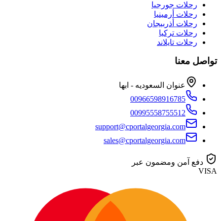
رحلات جورجيا
رحلات أرمينيا
رحلات أذربيجان
رحلات تركيا
رحلات تايلاند
تواصل معنا
عنوان السعوديه - ابها
00966598916785
00995558755512
support@cportalgeorgia.com
sales@cportalgeorgia.com
دفع آمن ومضمون عبر
VISA